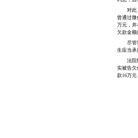
对此，冠
曾通过微
万元，并
欠款金额
尽管双方
生应当承
法院经审
实被告欠
款16万