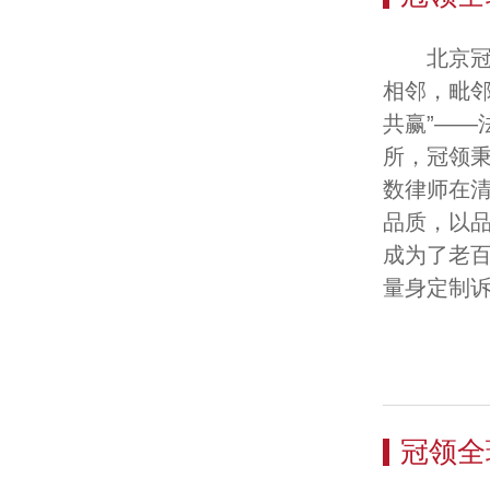
北京冠
相邻，毗
共赢”——
所，冠领秉
数律师在
品质，以
成为了老
量身定制
冠领全