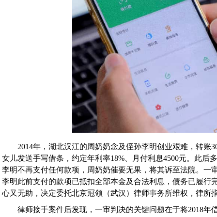
2014年，湖北汉江的周奶奶念及侄孙李明创业艰难，转账30
女儿发送手写借条，约定年利率18%、月付利息4500元。此后多
李明不再支付任何款项，周奶奶催要无果，将其诉至法院。一审
李明此前支付的款项已抵扣全部本金及合法利息，债务已履行
心又无助，决定委托北京冠领（武汉）律师事务所维权，律所
律师接手案件后发现，一审判决的关键问题在于将2018年借