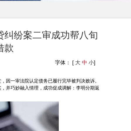
贷纠纷案二审成功帮八旬
借款
字体： [
大
中
小
]
，因一审法院认定债务已履行完毕被判决败诉。
实，并巧妙融入情理，成功促成调解：李明分期返