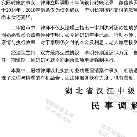
实际转账的事实。律师立即调取十年间银行转账记录、微信聊
于2014年，2018年借条仅为债务确认；李明长期按约支付的
尚未偿还完毕。
二审庭审中，律师不仅从法理上指出一审判决对还款性质的
周奶奶曾悉心照料侄孙李明，如今周奶奶年事已高、行动不便
亲情与执行效率，对于李明仍欠付的本金及利息，老人愿意接
经法院主持，双方最终达成协议：李明分期返还14万元，自202
任一期逾期，周奶奶可就全部剩余款项申请强制执行。
本案中，冠领律师以扎实的专业功底厘清案件事实，准确适
现了法理与情理的有机融合，让法律服务既有力度，也有温度