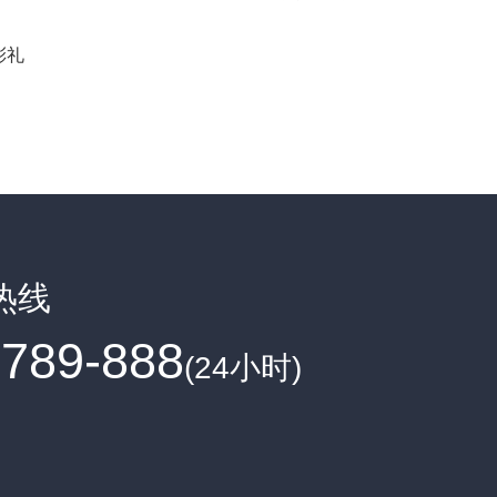
彩礼
热线
8789-888
(24小时)