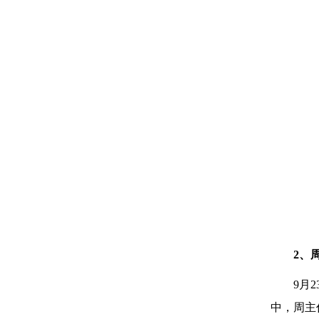
2、
9月
中，周主