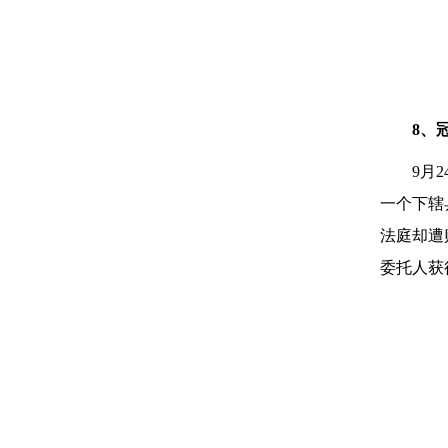
8、
9月
一个下辖
法庭却遭
委托人获