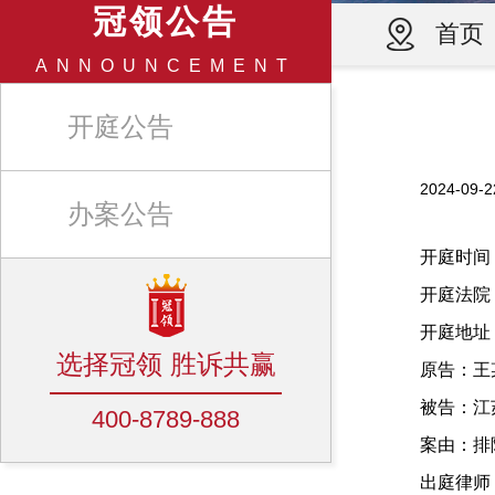
冠领公告
首页
ANNOUNCEMENT
开庭公告
2024-0
办案公告
开庭时间：20
开庭法院
开庭地址
选择冠领 胜诉共赢
原告：王
被告：江
400-8789-888
案由：排
出庭律师