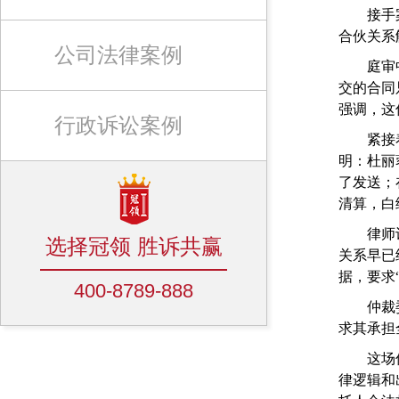
接手案件
合伙关系
公司法律案例
庭审中，
交的合同
强调，这
行政诉讼案例
紧接着，
明：杜丽
了发送；
清算，白
律师认为
选择冠领 胜诉共赢
关系早已
据，要求
400-8789-888
仲裁委员
求其承担
这场仲裁
律逻辑和