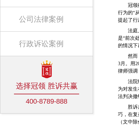
冠领律师
行为的“
公司法律案例
提起了行
法庭上，
是“前次
行政诉讼案例
的情况下
然而，丁
3月。用
律师强调
法院经审
选择冠领 胜诉共赢
为对发生
法判决撤
400-8789-888
胜诉后，
巧，在复
（文中除