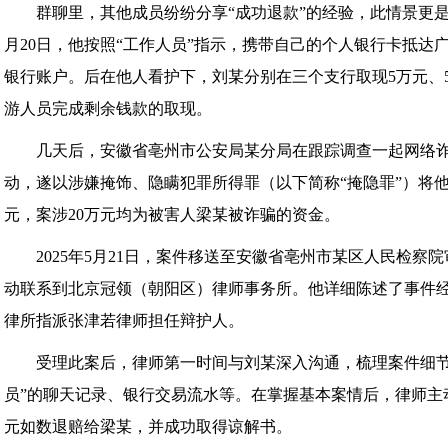
群聊里，其他成员纷纷分享“成功退款”的经验，此情景更是增
月20日，他按照“工作人员”指示，携带自己的个人银行卡抵达
银行账户。后在他人看护下，刘某分别在三个支行取现5万元、
游人员完成剩余钱款的取现。
几天后，安徽省亳州市公安局某分局在跟踪调查一起网络
动，遂以涉嫌掩饰、隐瞒犯罪所得罪（以下简称“掩隐罪”）将他
元，案涉20万元均为被害人梁某被诈骗的资金。
2025年5月21日，案件移送至安徽省亳州市某区人民检
动联系到北京冠领（朝阳区）律师事务所。他详细陈述了事件
律所指派张津若律师担任辩护人。
受理此案后，律师第一时间与刘某深入沟通，梳理案件细节
员”的聊天记录、银行交易流水等。在掌握基本案情后，律师主
元如数退赔给梁某，并成功取得谅解书。