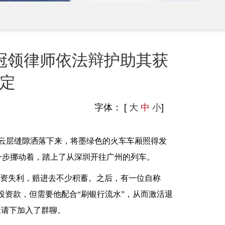
冠领律师依法辩护助其获
定
字体： [
大
中
小
]
过云层缝隙洒落下来，将墨绿色的火车车厢照得发
一步挪动着，踏上了从深圳开往广州的列车。
投资失利，赔进去不少积蓄。之后，有一位自称
投资款，但需要他配合“刷银行流水”，从而激活退
邀请下加入了群聊。